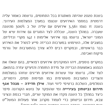
בשנת 2020 שהיתה מאתגרת בכל התחומים, נרשמה כאמור עליה
דרמטית במספר האירועים שנצפו במערך המצלמות העירוני.
בשנה זו נצפו 3,561 אירועים עם עליה של כ 300% מהשנה
שעברה. במהלך השנה, שכללה לצד הסגרים גם אירוח שיא של
המוני ישראל, נרשמו 155 אירועי אלימות ו 142 מקרי ונדליזם.
במצבים אלה, השימוש במערכות הכריזה סייע לנטרל את האירוע
כבר בראשיתו, ובמקרים רבים ללא צורך בהתערבות של גורמי
פיקוח ואכיפה.
במקרים נוספים, זיהו המוקדנים אירועים רפואיים, בהם שאלו את
הנפגע באמצעות הכריזה על מידת החומרה והזעיקו עזרה בהתאם.
לצד אלה, נרשמו עוד עשרות אירועים חריגים שזוהו במצלמות
והצריכו התערבות משטרתית כמו תפיסות סמים, הימורים,
הומלסים, השלכת כרטיסי ליווי ועוד.
אילן חדידה – מנהל אגף
חירום וביטחון בעירייה
ומי שהופקד על נושא הקורונה סיפר
כיצד במהלך כל השנה פקדו את המוקד שרים, חברי כנסת ונציגי
צבא, חירום וביטחון כדי לעמוד מקרוב אחר פעולות המשל"ט