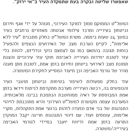
שאפשרו שליטה ובקרה בעת שתפקדה העיר כ"אי ירוק".
המשל"ט הממוקם סמוך למוקד העירוני, מנוהל על ידי אגף חירום
וביטחון בעירייה ומרכז צילומי אבטחה מאזורים נרחבים בעיר
במשך 24 שעות ביממה. מטרת המשל"ט כחלק מתכנית "עיר ללא
אלימות", לקיים הערכת מצב של האירועים הנצפים ולהפעיל
כוחות תגובה בהתאם כמו גם לצמצם נזקי ונדליזם, להוות כלי
עזר לטובת יחידות העירייה לאכיפת חוקי עזר עירוניים והצגת
תמונת מצב לאירועי ביטחון וחירום בזמן אמת, לטובת מתן מענה
מהיר של גורמי האכיפה וכן תיעוד המסייע לחקירת המשטרה.
עוד כחלק מפעולות לשיפור בטיחות וביטחון תושבי העיר
והנופשים בה, רכשה העירייה מערכת מתקדמת לניתוח וידאו בזמן
אמת המבוססת על ראיה ממוחשבת הנתמכת בבינה מלאכותית.
המערכת עצמה מקושרת למשל"ט העירוני והיא מתוכנתת לזיהוי
התנהגות של בני אדם ונועדה לזהות ברגעי אמת התקהלות, מקרי
אלימות, עומסים ועוד. עם זיהוי התנהגות חריגה יקבל המוקדן
התרעה בזמן אמת ודיווח יועבר במיידי לגורמי האכיפה
בעירייה/משטרה.