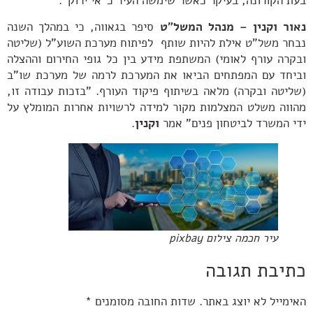
בעת הקורונה, בעיקר כאשר שימשה העיר כ"אי ירוק".
נאור וקנין – מנהל המשל"ט
סיפר בגאווה, כי במהלך השנה
נבחר משל"ט אילת להיות שותף לפיתוח מערכת השוע"ל (שליטה
ובקרה עורף לאומי) המשתפת מידע בין כל גופי החירום וההצלה
וביחד עם המפתחים הביאו את המערכת לרמה של מערכת שו"ב
(שליטה ובקרה) מלאה בשיתוף פיקוד העורף. "בזכות עבודה זו,
מהווה משלט המצלמות מקור למידה לרשויות אחרות המומלץ על
ידי המשרד לביטחון פנים" אמר
וקנין
.
עיר חכמה צילום pixbay
כתיבת תגובה
האימייל לא יוצג באתר.
שדות החובה מסומנים
*